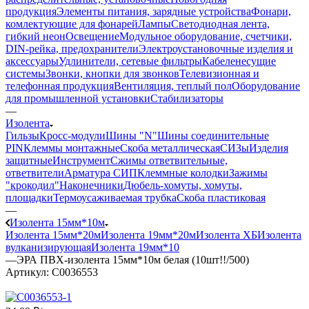
продукция
Элементы питания, зарядные устройства
Фонари,
комлектующие для фонарей
Лампы
Светодиодная лента,
гибкий неон
Освещение
Модульное оборудование, счетчики,
DIN-рейка, предохранители
Электроустановочные изделия и
аксессуары
Удлинители, сетевые фильтры
Кабеленесущие
системы
Звонки, кнопки для звонков
Телевизионная и
телефонная продукция
Вентиляция, теплый пол
Оборудование
для промышленной установки
Стабилизаторы
—
Изолента
Гильзы
Кросс-модули
Шины "N"
Шины соединительные
PIN
Клеммы монтажные
Скоба металлическая
СИЗы
Изделия
защитные
Инструмент
Сжимы ответвительные,
ответвители
Арматура СИП
Клеммные колодки
Зажимы
"крокодил"
Наконечники
Дюбель-хомуты, хомуты,
площадки
Термоусаживаемая трубка
Скоба пластиковая
—
Изолента 15мм*10м
Изолента 15мм*20м
Изолента 19мм*20м
Изолента ХБ
Изолента
вулканизирующая
Изолента 19мм*10
—
ЭРА ПВХ-изолента 15мм*10м белая (10шт!!/500)
Артикул:
C0036553