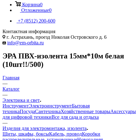
Корзина
0
Отложенные
0
+7 (8512) 200-600
Контактная информация
г. Астрахань, проезд Николая Островского д. 6
info@em-orbita.ru
ЭРА ПВХ-изолента 15мм*10м белая
(10шт!!/500)
Главная
—
Каталог
—
Электрика и свет
Инструмент
Электроинструмент
Бытовая
техника
Посуда
Сантехника
Хозяйственные товары
Аксессуары
для цифровой техники
Все для сада и отдыха
—
Изделия для электромонтажа, изолента
Щиты, шкафы, боксы
Кабель, провод
Коробки
распределительные, установочные
Новогодняя