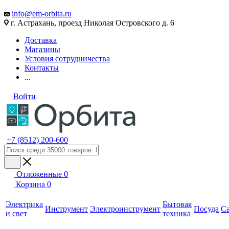
info@em-orbita.ru
г. Астрахань, проезд Николая Островского д. 6
Доставка
Магазины
Условия сотрудничества
Контакты
...
Войти
+7 (8512) 200-600
Отложенные
0
Корзина
0
Электрика
Бытовая
Инструмент
Электроинструмент
Посуда
С
и свет
техника