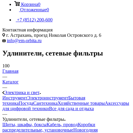
Корзина
0
Отложенные
0
+7 (8512) 200-600
Контактная информация
г. Астрахань, проезд Николая Островского д. 6
info@em-orbita.ru
Удлинители, сетевые фильтры
100
Главная
—
Каталог
—
Электрика и свет
Инструмент
Электроинструмент
Бытовая
техника
Посуда
Сантехника
Хозяйственные товары
Аксессуары
для цифровой техники
Все для сада и отдыха
—
Удлинители, сетевые фильтры
Щиты, шкафы, боксы
Кабель, провод
Коробки
распределительные, установочные
Новогодняя