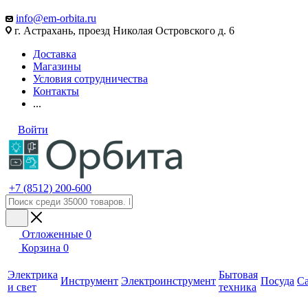
info@em-orbita.ru
г. Астрахань, проезд Николая Островского д. 6
Доставка
Магазины
Условия сотрудничества
Контакты
...
Войти
+7 (8512) 200-600
Отложенные
0
Корзина
0
Электрика
Бытовая
Инструмент
Электроинструмент
Посуда
С
и свет
техника