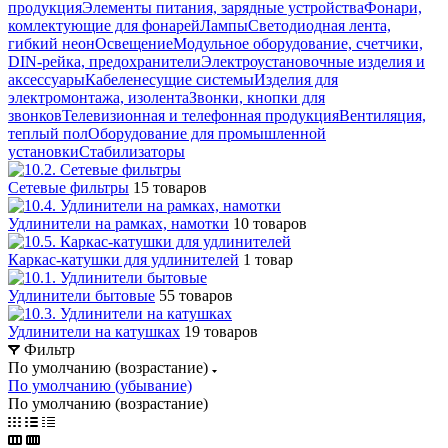
продукция
Элементы питания, зарядные устройства
Фонари,
комлектующие для фонарей
Лампы
Светодиодная лента,
гибкий неон
Освещение
Модульное оборудование, счетчики,
DIN-рейка, предохранители
Электроустановочные изделия и
аксессуары
Кабеленесущие системы
Изделия для
электромонтажа, изолента
Звонки, кнопки для
звонков
Телевизионная и телефонная продукция
Вентиляция,
теплый пол
Оборудование для промышленной
установки
Стабилизаторы
Сетевые фильтры
15 товаров
Удлинители на рамках, намотки
10 товаров
Каркас-катушки для удлинителей
1 товар
Удлинители бытовые
55 товаров
Удлинители на катушках
19 товаров
Фильтр
По умолчанию (возрастание)
По умолчанию (убывание)
По умолчанию (возрастание)