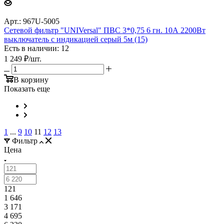
Арт.: 967U-5005
Сетевой фильтр "UNIVersal" ПВС 3*0,75 6 гн. 10А 2200Вт
выключатель с индикацией серый 5м (15)
Есть в наличии: 12
1 249
₽
/шт.
В корзину
Показать еще
1
...
9
10
11
12
13
Фильтр
Цена
121
1 646
3 171
4 695