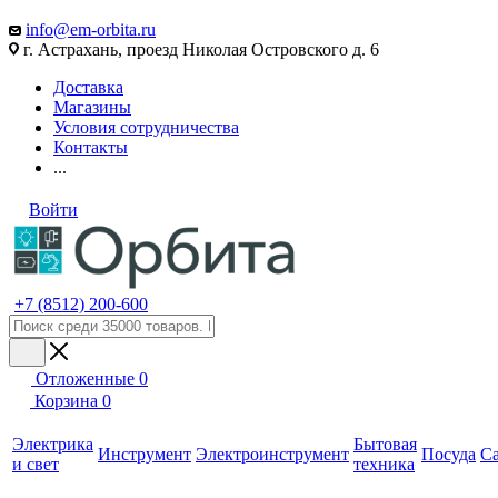
info@em-orbita.ru
г. Астрахань, проезд Николая Островского д. 6
Доставка
Магазины
Условия сотрудничества
Контакты
...
Войти
+7 (8512) 200-600
Отложенные
0
Корзина
0
Электрика
Бытовая
Инструмент
Электроинструмент
Посуда
С
и свет
техника