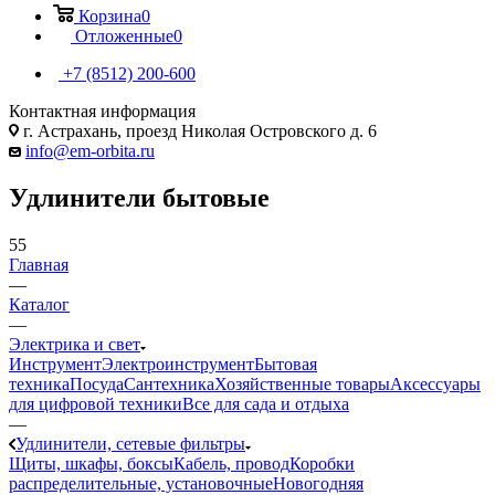
Корзина
0
Отложенные
0
+7 (8512) 200-600
Контактная информация
г. Астрахань, проезд Николая Островского д. 6
info@em-orbita.ru
Удлинители бытовые
55
Главная
—
Каталог
—
Электрика и свет
Инструмент
Электроинструмент
Бытовая
техника
Посуда
Сантехника
Хозяйственные товары
Аксессуары
для цифровой техники
Все для сада и отдыха
—
Удлинители, сетевые фильтры
Щиты, шкафы, боксы
Кабель, провод
Коробки
распределительные, установочные
Новогодняя