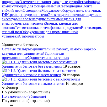
продукция
Элементы питания, зарядные устройства
Фонари,
комлектующие для фонарей
Лампы
Светодиодная лента,
гибкий неон
Освещение
Модульное оборудование, счетчики,
DIN-рейка, предохранители
Электроустановочные изделия и
аксессуары
Кабеленесущие системы
Изделия для
электромонтажа, изолента
Звонки, кнопки для
звонков
Телевизионная и телефонная продукция
Вентиляция,
теплый пол
Оборудование для промышленной
установки
Стабилизаторы
—
Удлинители бытовые
Сетевые фильтры
Удлинители на рамках, намотки
Каркас-
катушки для удлинителей
Удлинители
промышленные
Удлинители на катушках
Удлинители бытовые без заземления
19 товаров
Удлинители бытовые с заземлением
20 товаров
Удлинители бытовые с выключателем
16 товаров
Фильтр
По умолчанию (возрастание)
По умолчанию (убывание)
По умолчанию (возрастание)