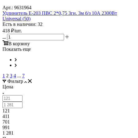
Арт.: 9631964
Удлинитель Е-203 ПВС 2*0,75 3гн. 3м б/з 10А 2300Вт
Universal (50)
Есть в наличии: 32
418
₽
/шт.
В корзину
Показать еще
1
2
3
4
...
7
Фильтр
Цена
121
411
701
991
1 281