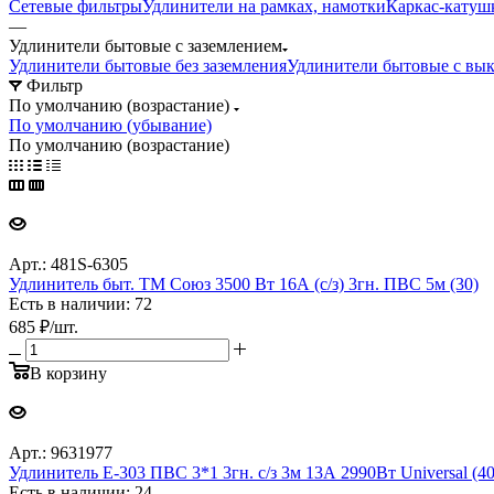
Сетевые фильтры
Удлинители на рамках, намотки
Каркас-катуш
—
Удлинители бытовые с заземлением
Удлинители бытовые без заземления
Удлинители бытовые с вы
Фильтр
По умолчанию (возрастание)
По умолчанию (убывание)
По умолчанию (возрастание)
Арт.: 481S-6305
Удлинитель быт. ТМ Союз 3500 Вт 16А (с/з) 3гн. ПВС 5м (30)
Есть в наличии: 72
685
₽
/шт.
В корзину
Арт.: 9631977
Удлинитель Е-303 ПВС 3*1 3гн. с/з 3м 13А 2990Вт Universal (40
Есть в наличии: 24