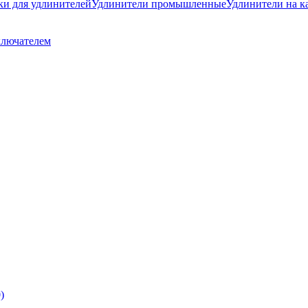
ки для удлинителей
Удлинители промышленные
Удлинители на к
ключателем
)