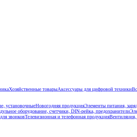
ника
Хозяйственные товары
Аксессуары для цифровой техники
Вс
е, установочные
Новогодняя продукция
Элементы питания, заря
дульное оборудование, счетчики, DIN-рейка, предохранители
Эле
для звонков
Телевизионная и телефонная продукция
Вентиляция,