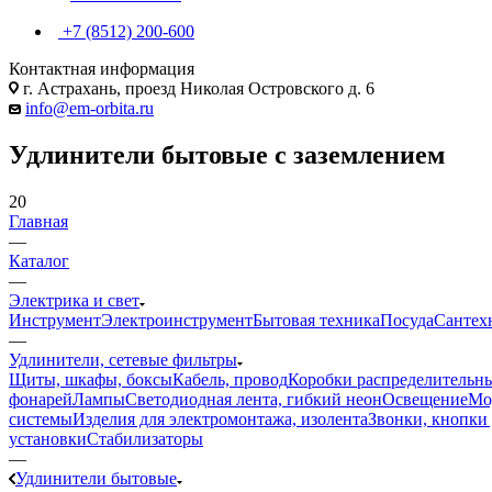
+7 (8512) 200-600
Контактная информация
г. Астрахань, проезд Николая Островского д. 6
info@em-orbita.ru
Удлинители бытовые с заземлением
20
Главная
—
Каталог
—
Электрика и свет
Инструмент
Электроинструмент
Бытовая техника
Посуда
Сантех
—
Удлинители, сетевые фильтры
Щиты, шкафы, боксы
Кабель, провод
Коробки распределительны
фонарей
Лампы
Светодиодная лента, гибкий неон
Освещение
Мо
системы
Изделия для электромонтажа, изолента
Звонки, кнопки 
установки
Стабилизаторы
—
Удлинители бытовые