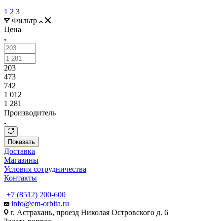
1
2
3
Фильтр
Цена
203
473
742
1 012
1 281
Производитель
Показать
Доставка
Магазины
Условия сотрудничества
Контакты
+7 (8512) 200-600
info@em-orbita.ru
г. Астрахань, проезд Николая Островского д. 6