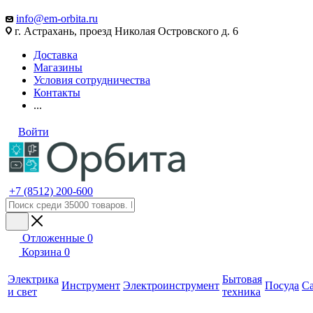
info@em-orbita.ru
г. Астрахань, проезд Николая Островского д. 6
Доставка
Магазины
Условия сотрудничества
Контакты
...
Войти
+7 (8512) 200-600
Отложенные
0
Корзина
0
Электрика
Бытовая
Инструмент
Электроинструмент
Посуда
С
и свет
техника