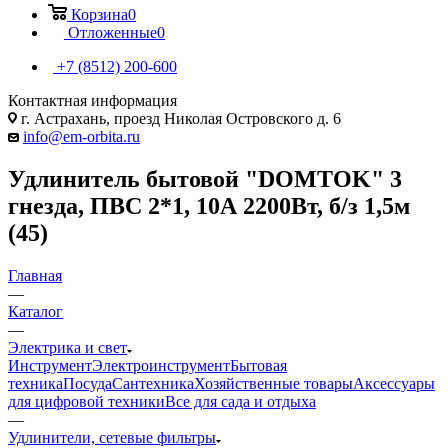
Корзина
0
Отложенные
0
+7 (8512) 200-600
Контактная информация
г. Астрахань, проезд Николая Островского д. 6
info@em-orbita.ru
Удлинитель бытовой "DOMTOK" 3
гнезда, ПВС 2*1, 10А 2200Вт, б/з 1,5м
(45)
Главная
—
Каталог
—
Электрика и свет
Инструмент
Электроинструмент
Бытовая
техника
Посуда
Сантехника
Хозяйственные товары
Аксессуары
для цифровой техники
Все для сада и отдыха
—
Удлинители, сетевые фильтры