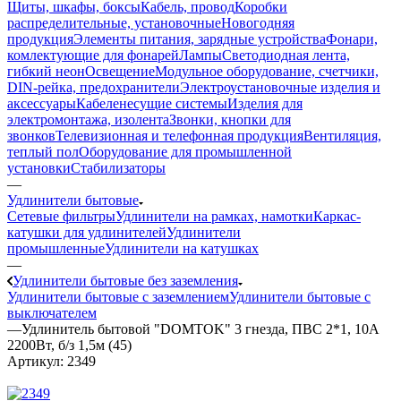
Щиты, шкафы, боксы
Кабель, провод
Коробки
распределительные, установочные
Новогодняя
продукция
Элементы питания, зарядные устройства
Фонари,
комлектующие для фонарей
Лампы
Светодиодная лента,
гибкий неон
Освещение
Модульное оборудование, счетчики,
DIN-рейка, предохранители
Электроустановочные изделия и
аксессуары
Кабеленесущие системы
Изделия для
электромонтажа, изолента
Звонки, кнопки для
звонков
Телевизионная и телефонная продукция
Вентиляция,
теплый пол
Оборудование для промышленной
установки
Стабилизаторы
—
Удлинители бытовые
Сетевые фильтры
Удлинители на рамках, намотки
Каркас-
катушки для удлинителей
Удлинители
промышленные
Удлинители на катушках
—
Удлинители бытовые без заземления
Удлинители бытовые с заземлением
Удлинители бытовые с
выключателем
—
Удлинитель бытовой "DOMTOK" 3 гнезда, ПВС 2*1, 10А
2200Вт, б/з 1,5м (45)
Артикул:
2349